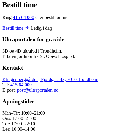
Bestill time
Ring
415 64 000
eller bestill online.
Bestill time
Ledig i dag
Ultraportalen for gravide
3D og 4D ultralyd i Trondheim.
Erfaren jordmor fra St. Olavs Hospital.
Kontakt
Klingenberggården, Fjordgata 43, 7010 Trondheim
Tlf:
415 64 000
E-post:
post@ultraportalen.no
Åpningstider
Man–Tir: 10:00–21:00
Ons: 17:00–21:00
Tor: 17:00–22:10
Lør: 10:00–14:00