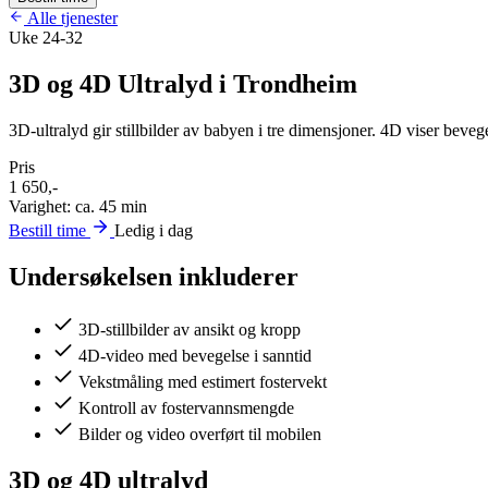
Alle tjenester
Uke 24-32
3D og 4D Ultralyd i Trondheim
3D-ultralyd gir stillbilder av babyen i tre dimensjoner. 4D viser beve
Pris
1 650,-
Varighet: ca. 45 min
Bestill time
Ledig i dag
Undersøkelsen inkluderer
3D-stillbilder av ansikt og kropp
4D-video med bevegelse i sanntid
Vekstmåling med estimert fostervekt
Kontroll av fostervannsmengde
Bilder og video overført til mobilen
3D og 4D ultralyd