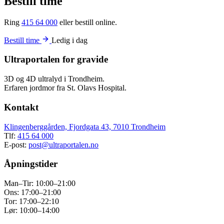
Bestill time
Ring
415 64 000
eller bestill online.
Bestill time
Ledig i dag
Ultraportalen for gravide
3D og 4D ultralyd i Trondheim.
Erfaren jordmor fra St. Olavs Hospital.
Kontakt
Klingenberggården, Fjordgata 43, 7010 Trondheim
Tlf:
415 64 000
E-post:
post@ultraportalen.no
Åpningstider
Man–Tir: 10:00–21:00
Ons: 17:00–21:00
Tor: 17:00–22:10
Lør: 10:00–14:00