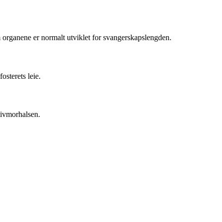
om organene er normalt utviklet for svangerskapslengden.
sterets leie.
livmorhalsen.